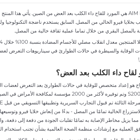
AIM Honor هي المورد للقاح داء الكلب بعد العض من الصين. يأتي هذا الم
لب بخلايا فيرو الخالي من المصل. السابق يستخدم ناضجة التكنولوجيا ول
ة بالمصل البقري من خلال تماما عملية ثقافة خالية من المصل.
ات الوقاية والسيطرة في حالات الطوارئ في سيناريوهات التعرض لعضات 
 لقاح داء الكلب بعد العض؟
قاح هو إعداد متخصص للوقاية في حالات الطوارئ بعد التعرض لعضات الك
S20073014 وتم توفيره لأكثر من 2000 مؤسسة لمك
استزراع الخالية تمامًا من المصل - بدءًا من إنعاش خلايا فيرو وتوسيع
 مما يزيل مخاطر الإصابة به تمامًا تقلبات الجودة من دفعة إلى دفعة،
فق العملية مع إرشادات منظمة الصحة العالمية بشأن تجنب استخدام المو