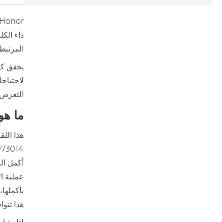
داء الك
المرتبط
لاحتياج
التعرض!
ما هو
هذا الل
عملية ال
بأكملها،
هذا تتوا