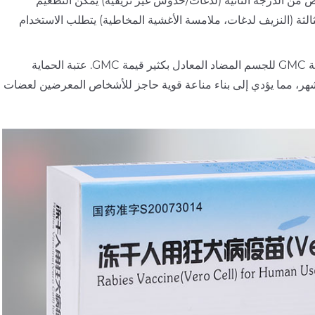
ض من الدرجة الثانية (لدغات/خدوش غير نزيفية) يمكن التطعيم
الأيام 0 و3 و7 و14 و28؛ التعرض للدرجة الثالثة (النزيف لدغات، ملامسة الأغشية المخاطية) يتطلب الاستخدام
يتم تحقيق الانقلاب المصلي بنسبة 100% بعد 14 يومًا من التطعيم، وتتجاوز قيمة GMC للجسم المضاد المعادل بكثير قيمة GMC. عتبة الحماية
ة الصحة العالمية تبلغ 0.5 وحدة دولية/مل، مع مناعة تدوم لأكثر من 3 أشهر، مما يؤدي إلى بناء مناعة قوية حاجز للأشخاص المعرضين لعضات