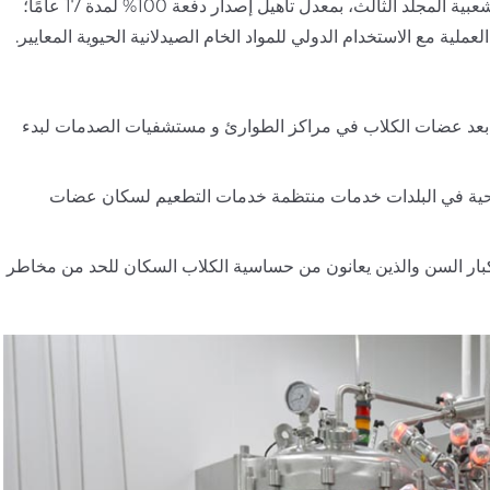
النسخة التقليدية تتوافق مع طبعة 2020 من دستور الأدوية لجمهورية الصين الشعبية المجلد الثالث، بمعدل تأهيل إصدار دفعة 100% لمدة 17 عامًا؛
طعيم في حالات الطوارئ خلال 24 ساعة بعد عضات الكلاب في مراكز الطوارئ و مستشفيات الصدمات لبدء
صحية في البلدات خدمات منتظمة خدمات التطعيم لسكان عضات
بار السن والذين يعانون من حساسية الكلاب السكان للحد من مخاطر