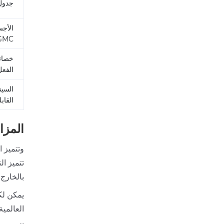
جدول
الأجس
GMC (14 يومً
خصائ
الفعل
السين
القاب
المزا
وتتميز ا
تتميز ا
بالخارج
العالمية جدول مبسط مكون من 4 ج