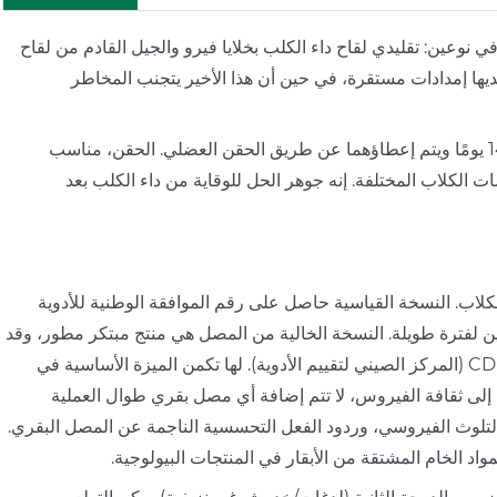
نتج في نوعين: تقليدي لقاح داء الكلب بخلايا فيرو والجيل القادم من لقاح
ديها إمدادات مستقرة، في حين أن هذا الأخير يتجنب المخاطر
يحقق كلا المنتجين معدل انقلاب مصلي للأجسام المضادة بنسبة 100% خلال 14 يومًا ويتم إعطاؤهما عن طريق الحقن العضلي. الحقن، مناسب
الكلاب المختلفة. إنه جوهر الحل للوقاية من داء الكلب بعد
لاب. النسخة القياسية حاصل على رقم الموافقة الوطنية للأدوية
افحة الأمراض في الصين لفترة طويلة. النسخة الخالية من المصل هي منتج مبتكر مطور، وقد
أكمل المرحلة الثالثة تم قبول التجارب السريرية وتطبيقها التسويقي من قبل CDE (المركز الصيني لتقييم الأدوية). لها تكمن الميزة الأساسية في
ها إلى ثقافة الفيروس، لا تتم إضافة أي مصل بقري طوال العملية
 والتلوث الفيروسي، وردود الفعل التحسسية الناجمة عن المصل البقري.
اد الخام المشتقة من الأبقار في المنتجات البيولوجية.