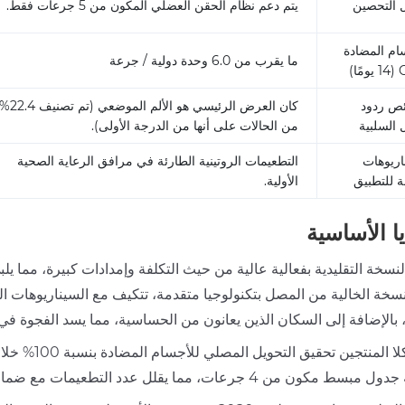
 التحصين
يتم دعم نظام الحقن العضلي المكون من 5 جرعات فقط.
ام المضادة
ما يقرب من 6.0 وحدة دولية / جرعة
ا)
ص ردود
كان العرض الرئيسي هو الألم الموضعي (تم تصنيف 4
 السلبية
من الحالات على أنها من الدرجة الأولى).
اريوهات
التطعيمات الروتينية الطارئة في مرافق الرعاية الصحية
لة للتطبيق
الأولية.
يا الأساسية
لنسخة التقليدية بفعالية عالية من حيث التكلفة وإمدادات كبيرة، مما يل
لنسخة الخالية من المصل بتكنولوجيا متقدمة، تتكيف مع السيناريوه
، بالإضافة إلى السكان الذين يعانون من الحساسية، مما يسد الفجوة في
رعات، مما يقلل عدد التطعيمات مع ضمان التأثير المناعي وتحسين الحالة الامتثال التطعيم للسكان المعرضين.