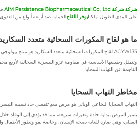
شركة شركة AIM Persistence Biopharmaceutical Co., Ltd.
هي
على المدى الطويل. ملكنا
يوفر اللقاح
الحماية ضد أربعة أنواع من العدوى
ما هو لقاح المكورات السحائية متعدد السكاريد ACYW135
ACYW135 لقاح المكورات السحائية متعدد السكاريد هو منتج بيولوجي وقائي يستخدم للوقاية من التهاب السحايا النخاعي الوبائي (يشار إليه باسم "التهاب السحايا").
الناجمة عن التهاب السحايا.
مخاطر التهاب السحايا
التهاب السحايا النخاعي الوبائي هو مرض معدٍ تنفسي حاد تسببه الني
العقلي، وهي ضارة للغاية بصحة الإنسان، وخاصة نمو وتطور الأطفال وا