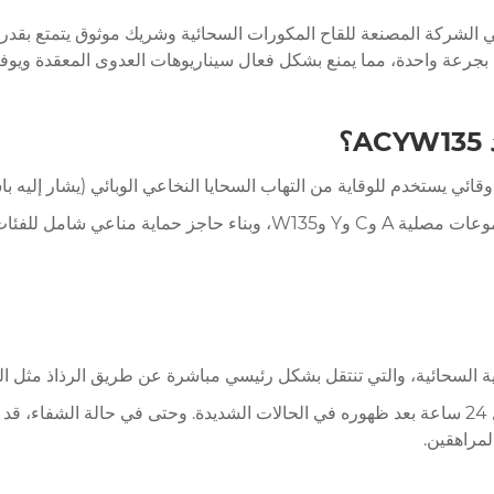
 الشركة المصنعة للقاح المكورات السحائية وشريك موثوق يتمتع بقدرات ق
 بجرعة واحدة، مما يمنع بشكل فعال سيناريوهات العدوى المعقدة ويوفر 
؟
وتتمثل وظيفتها الأساسية في مقاومة غزو النيسرية السحائية لأربع مجموعا
سرية السحائية، والتي تنتقل بشكل رئيسي مباشرة عن طريق الرذاذ مثل
يتميز المرض ببداية حادة وتغيرات سريعة، مما قد يؤدي إلى الوفاة خلال 24 ساعة بعد ظهوره في الحال
لمراهقين.