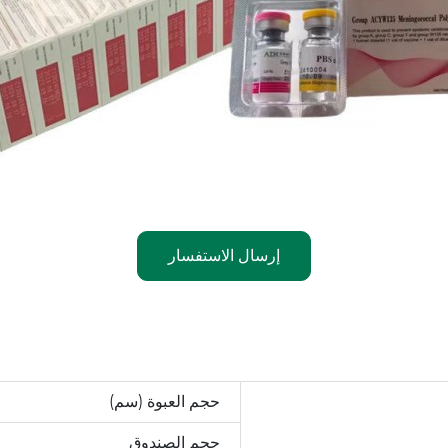
إرسال الاستفسار
حجم العبوة (سم)
حجم الصندوق