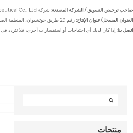
صاحب ترخيص التسويق / الشركة المصنعة
: شركة AIM Persistence Biopharmaceutical Co.، Ltd.
العنوان المسجل/عنوان الإنتاج
: رقم 29 طريق جوتشيوان، المنطقة الصناعية للعلوم والتكنولوجيا، مقاطعة نينغهاي، مدينة نينغبو، مقاطعة تشجيانغ
اتصل بنا
: إذا كان لديك أي احتياجات أو استفسارات أخرى، فلا تتردد في الاتصال بنا عبر o.com
منتجات