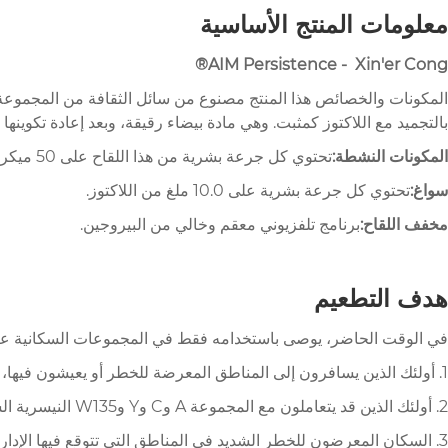
معلومات المنتج الأساسية
AIM Persistence - Xin'er Cong®
بالتجميد مع اللاكتوز كمثبت. وهي مادة بيضاء رقيقة، وبعد إعادة تكوينها
المكونات النشطة:
تحتوي كل جرعة بشرية من هذا اللقاح على 50 ميكروجرام من عديد السكاريد من كبسولات المجموعة A وC وY وW135.
سواغ:
تحتوي كل جرعة بشرية على 10.0 ملغ من اللاكتوز.
مخفف اللقاح
:
برنامج تلفزيوني معقم وخالي من البيروجين.
هدف التطعيم
في الوقت الحاضر، يوصى باستخدامه فقط في المجموعات السكانية عالية
1. أولئك الذين يسافرون إلى المناطق المعرضة للخطر أو يعيشون فيها، مثل حزام التهاب السحايا الأفريقي (المناطق الوبائية للمجموعة A وC وY وW135 Neisseria meningitidis).
2. أولئك الذين قد يتعاملون مع المجموعة A وC وY وW135 النيسرية السحائية من الهواء في المختبر أو في أعمال إنتاج اللقاحات.
3. السكان المعرضون للخطر الشديد في المناطق التي تتوقع فيها الإدارات الإدارية الصحية الوطنية تفشي عدوى المجموعة Y وW135 من النيسرية السحائية بناءً على التحقيقات الوبائية.