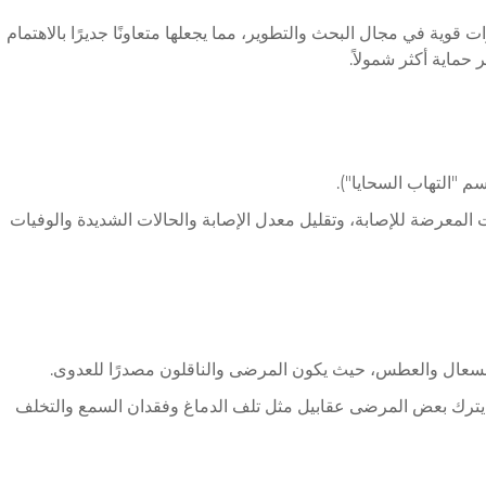
وية في مجال البحث والتطوير، مما يجعلها متعاونًا جديرًا بالاهتمام
حماية أكثر شمولاً.
ت مصلية A وC وY وW135، وبناء حاجز حماية مناعي شامل للفئات المعرضة للإصابة، وتقليل معدل الإصابة والحالات الشديدة والوفيات
 السعال والعطس، حيث يكون المرضى والناقلون مصدرًا للعدوى.
ات الشديدة. وحتى في حالة الشفاء، قد يترك بعض المرضى عقابيل مثل تلف الدماغ وفقدان السمع والتخلف