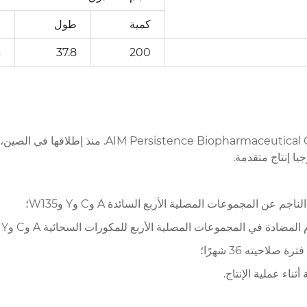
كمية
طول
ع
3
37.8
200
ا إنتاج متقدمة.
عن المجموعات المصلية الأربع السائدة A وC وY وW135؛
 المجموعات المصلية الأربع للمكورات السحائية A وC وY وW135 تزيد عن 96%؛
لاحيته 36 شهرًا؛
ناء عملية الإنتاج.