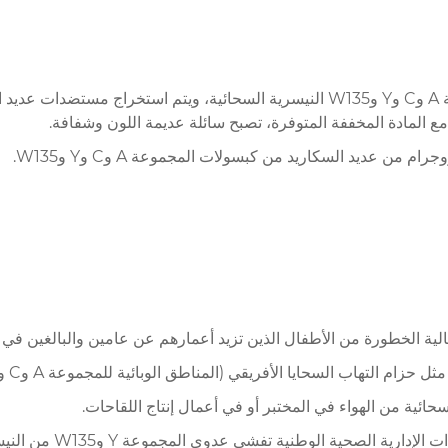
المكونات والخصائص هذا المنتج مصنوع من سائل الثقافة من المجموعة A وC وY وW135 النيس
 مع المادة المخففة المتوفرة، تصبح سائلة عديمة اللون وشفافة.
 الخطورة من الأطفال الذين تزيد أعمارهم عن عامين والبالغين في ال