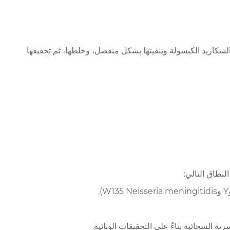
رية السحائية، ويتم استخراج مستضدات عديد السكاريد الكبسولة وتنقيتها بشكل منفصل، وخلطها، ثم تجفيفها
نطاق التالي: