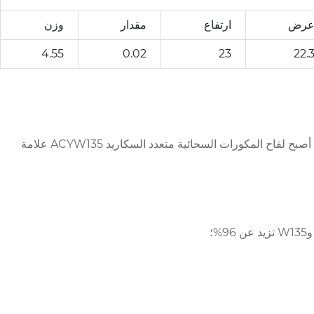
رض
ارتفاع
مقدار
وزن
4.55
0.02
23
22.
Xinrcong® هي علامة تجارية أساسية للقاحات تابعة لشركة AIM Persistence Biopharmaceutical Co., Ltd. منذ إطلاقها في الصين، أصبح لقاح المكورات السحائية متعدد السكاريد ACYW135 علامة