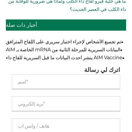
ما هي خلية فيرو لقاح داء الكلب ولماذا هي ضرورية للوقاية من
داء الكلب في العصر الحديث؟
أخبار ذات صلة
تم تجميع الأشخاص لإجراء اختبار سريري على اللقاح المترافق
رباعي التكافؤ ضد المكورات السحائية (MCV4) - وهو منتج
البيانات السريرية للمرحلة الثانية من mRNA الخاصة بـ AIM
رئيسي آخر للقاح AIM
مثيرة للإعجاب وفعالة بشكل كبير على Omicron
AIM Vaccine ينشر أحدث البيانات ما قبل السريرية للقاح داء
الكلب mRNA في "لقاحات npj": هناك حاجة إلى جرعتين فقط
لتوفير حماية مناعية آمنة وفعالة بنسبة 100%
اترك لي رسالة