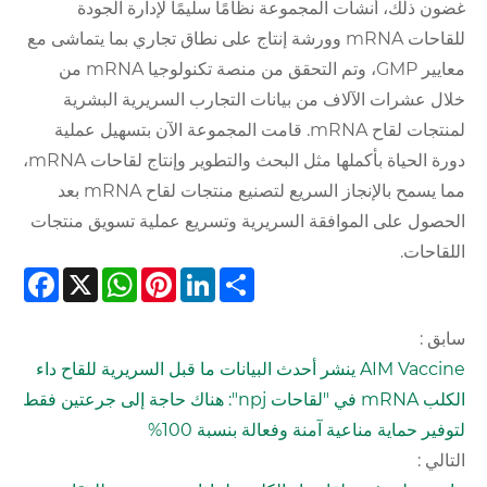
غضون ذلك، أنشأت المجموعة نظامًا سليمًا لإدارة الجودة
للقاحات mRNA وورشة إنتاج على نطاق تجاري بما يتماشى مع
معايير GMP، وتم التحقق من منصة تكنولوجيا mRNA من
خلال عشرات الآلاف من بيانات التجارب السريرية البشرية
لمنتجات لقاح mRNA. قامت المجموعة الآن بتسهيل عملية
دورة الحياة بأكملها مثل البحث والتطوير وإنتاج لقاحات mRNA،
مما يسمح بالإنجاز السريع لتصنيع منتجات لقاح mRNA بعد
الحصول على الموافقة السريرية وتسريع عملية تسويق منتجات
اللقاحات.
cebook
WhatsApp
X
Pinterest
LinkedIn
Share
سابق :
AIM Vaccine ينشر أحدث البيانات ما قبل السريرية للقاح داء
الكلب mRNA في "لقاحات npj": هناك حاجة إلى جرعتين فقط
لتوفير حماية مناعية آمنة وفعالة بنسبة 100%
التالي :