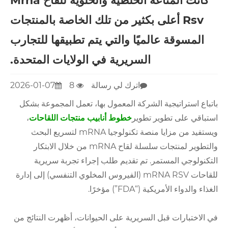
كانت المناعة الخلطية والخلوية للقاح Mrna
Rsv أعلى بكثير من تلك الخاصة بالمنتجات
المسوقة عالميًا والتي يتم تطبيقها للتجارب
السريرية في الولايات المتحدة.
اترك لي رسالة
8
2026-01-07
باتباع استراتيجية الشركة المعمول بها، تعمل المجموعة بشكل
استباقي على تطوير تطوير
خطوط أنابيب منتجات اللقاحات
،
ويستفيد من مزايا منصة تكنولوجيا mRNA لتسريع البحث
والتطوير لمنتجات سلسلة لقاح mRNA من خلال الابتكار
التكنولوجي المستمر. تم تقديم طلب إجراء تجربة سريرية
للقاحات mRNA RSV (الفيروس المخلوي التنفسي) إلى إدارة
الغذاء والدواء الأمريكية (“FDA”) مؤخرًا.
في الاختبارات قبل السريرية على الحيوانات، أظهرت النتائج من