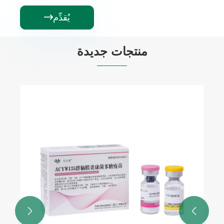
يُقدِّم

منتجات جديدة

