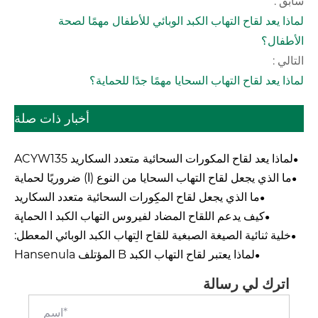
سابق :
لماذا يعد لقاح التهاب الكبد الوبائي للأطفال مهمًا لصحة
الأطفال؟
التالي :
لماذا يعد لقاح التهاب السحايا مهمًا جدًا للحماية؟
أخبار ذات صلة
لماذا يعد لقاح المكورات السحائية متعدد السكاريد ACYW135
ضروريًا للحملات العالمية للوقاية من التهاب السحايا؟
ما الذي يجعل لقاح التهاب السحايا من النوع (أ) ضروريًا لحماية
الصحة العالمية؟
ما الذي يجعل لقاح المكورات السحائية متعدد السكاريد
ACYW135 فعالاً ضد مجموعات مصلية متعددة؟
كيف يدعم اللقاح المضاد لفيروس التهاب الكبد أ الحماية
الفعالة ضد عدوى التهاب الكبد أ؟
خلية ثنائية الصيغة الصبغية للقاح التهاب الكبد الوبائي المعطل:
ما الذي يجعلها خيارًا موثوقًا لبرامج التحصين الحديثة؟
لماذا يعتبر لقاح التهاب الكبد B المؤتلف Hansenula
Polymorpha هو المعيار الذهبي للوقاية العالمية من التهاب
الكبد B والحماية الأولية من سرطان الكبد؟
اترك لي رسالة