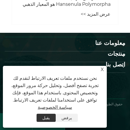
لماذا يعتبر لقاح التهاب الكبد B المؤتلف
Hansenula Polymorpha هو المعيار الذهبي
للوقاية العالمية من التهاب الكبد B والحماية
عرض المزيد >>
الأولية من سرطان الكبد؟
معلومات عنا
منتجات
X
اتصل بنا
نحن نستخدم ملفات تعريف الارتباط لنقدم لك
تابعنا
تجربة تصفح أفضل، وتحليل حركة مرور الموقع،
وتخصيص المحتوى. باستخدام هذا الموقع، فإنك
توافق على استخدامنا لملفات تعريف الارتباط.
سياسة الخصوصية
حقوق الطبع والنشر © 2026 AIM VACCINE CO.,LTD. جميع الحقوق محفوظة.
Links
|
Sitemap
|
RSS
|
XML
|
سياسة الخصوصية
يرفض
يقبل

