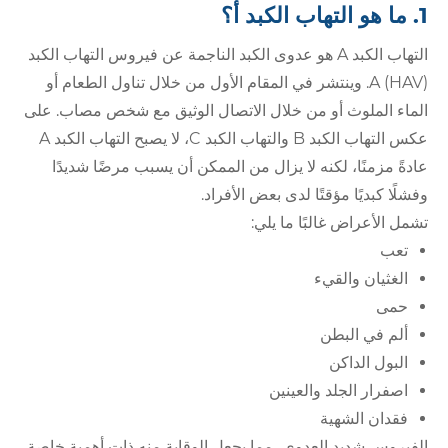
1. ما هو التهاب الكبد أ؟
التهاب الكبد A هو عدوى الكبد الناجمة عن فيروس التهاب الكبد
A (HAV). وينتشر في المقام الأول من خلال تناول الطعام أو
الماء الملوث أو من خلال الاتصال الوثيق مع شخص مصاب. على
عكس التهاب الكبد B والتهاب الكبد C، لا يصبح التهاب الكبد A
عادةً مزمنًا، لكنه لا يزال من الممكن أن يسبب مرضًا شديدًا
وفشلًا كبديًا مؤقتًا لدى بعض الأفراد.
تشمل الأعراض غالبًا ما يلي:
تعب
الغثيان والقيء
حمى
ألم في البطن
البول الداكن
اصفرار الجلد والعينين
فقدان الشهية
الفيروس شديد العدوى، مما يجعل الوقاية منه ذات أهمية خاصة