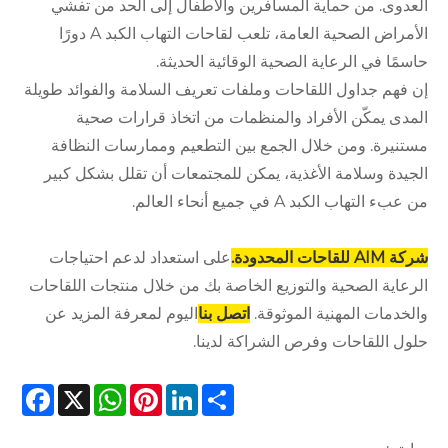
العدوى. من حماية المسافرين والأطفال إلى الحد من تفشي
الأمراض الصحية العامة، تلعب لقاحات التهاب الكبد A دورًا
حاسمًا في الرعاية الصحية الوقائية الحديثة.
إن فهم جداول اللقاحات وملفات تعريف السلامة والفوائد طويلة
المدى يمكّن الأفراد والمنظمات من اتخاذ قرارات صحية
مستنيرة. ومن خلال الجمع بين التطعيم وممارسات النظافة
الجيدة وسلامة الأغذية، يمكن للمجتمعات أن تقلل بشكل كبير
من عبء التهاب الكبد A في جميع أنحاء العالم.
شركة AIM للقاحات المحدودة.
على استعداد لدعم احتياجات
الرعاية الصحية والتوزيع الخاصة بك من خلال منتجات اللقاحات
والخدمات المهنية الموثوقة.
اتصل بنا
اليوم لمعرفة المزيد عن
حلول اللقاحات وفرص الشراكة لدينا.
cebook
WhatsApp
X
Pinterest
LinkedIn
Share