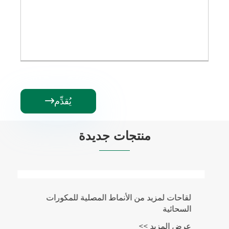
يُقدِّم

منتجات جديدة