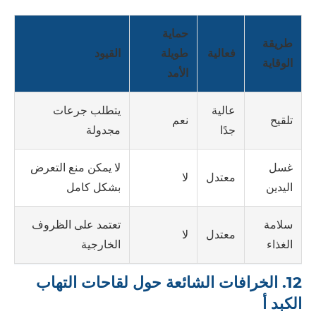
حماية
طريقة
فعالية
طويلة
القيود
الوقاية
الأمد
عالية
يتطلب جرعات
نعم
تلقيح
جدًا
مجدولة
لا يمكن منع التعرض
غسل
معتدل
لا
بشكل كامل
اليدين
تعتمد على الظروف
سلامة
معتدل
لا
الخارجية
الغذاء
12. الخرافات الشائعة حول لقاحات التهاب
الكبد أ