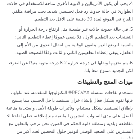
4. يجب أن يكون الأدرينالين والأدوية الأخرى متاحة للاستخدام في حالات
الطوارئ في حالة حدوث رد فعل تحسسي شديد. يجب مراقبة متلقي
اللقاح في الموقع لمدة 30 دقيقة على الأقل بعد التطعيم.
5. في حالة حدوث حالات غير طبيعية مثل ارتفاع درجة الحرارة أو
التشنجات بعد التطعيم الأول، فلا ينبغي عمومًا إعطاء التطعيم الثاني؛
بالنسبة للرضع الذين يتلقون الوقاية من انتقال العدوى من الأم إلى
الطفل، ينبغي إعطاء التطعيمين الثاني والثالث وفقًا للنصيحة الطبية.
6. يتم تخزينها ونقلها في درجة حرارة 2-8 درجة مئوية بعيدًا عن الضوء،
لكن التجميد ممنوع منعا باتا.
ميزات المنتج والتطبيقات
تستخدم لقاحات سلسلة RECVAX® التكنولوجيا المتقدمة. عند تناولها،
فإنها تقوم بشكل فعال بإنشاء خزان مستضد داخل الجسم، مما يسمح
بإطلاق المستضد بشكل مستدام، وتأثيرات طويلة الأمد، واستجابة مناعية
أفضل. على مدى السنوات العشرين الماضية منذ إطلاقه، غطى لقاحنا 31
مقاطعة وبلدية ومنطقة ذاتية الحكم في الصين. نحن نرحب بالتعاون مع
المشترين على الصعيد الوطني لتوفير حلول التحصين لعدد أكبر من