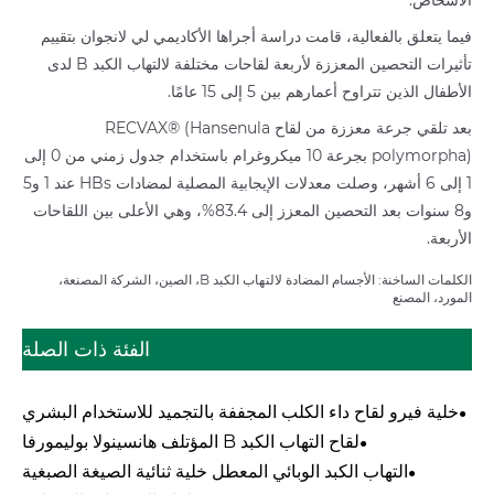
الأشخاص.
فيما يتعلق بالفعالية، قامت دراسة أجراها الأكاديمي لي لانجوان بتقييم
تأثيرات التحصين المعززة لأربعة لقاحات مختلفة لالتهاب الكبد B لدى
الأطفال الذين تتراوح أعمارهم بين 5 إلى 15 عامًا.
بعد تلقي جرعة معززة من لقاح RECVAX® (Hansenula
polymorpha) بجرعة 10 ميكروغرام باستخدام جدول زمني من 0 إلى
1 إلى 6 أشهر، وصلت معدلات الإيجابية المصلية لمضادات HBs عند 1 و5
و8 سنوات بعد التحصين المعزز إلى 83.4%، وهي الأعلى بين اللقاحات
الأربعة.
الكلمات الساخنة: الأجسام المضادة لالتهاب الكبد B، الصين، الشركة المصنعة،
المورد، المصنع
الفئة ذات الصلة
خلية فيرو لقاح داء الكلب المجففة بالتجميد للاستخدام البشري
لقاح التهاب الكبد B المؤتلف هانسينولا بوليمورفا
التهاب الكبد الوبائي المعطل خلية ثنائية الصيغة الصبغية