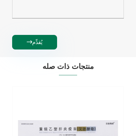
يُقدِّم

منتجات ذات صله