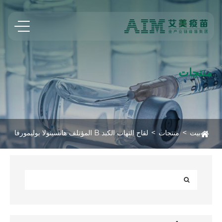
منتجات
بيت
منتجات
لقاح التهاب الكبد B المؤتلف هانسينولا بوليمورفا