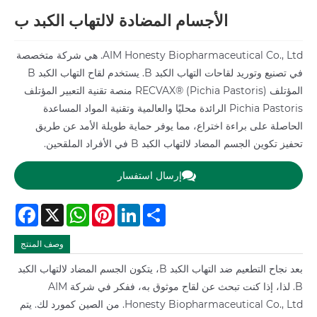
الأجسام المضادة لالتهاب الكبد ب
AIM Honesty Biopharmaceutical Co., Ltd. هي شركة متخصصة
في تصنيع وتوريد لقاحات التهاب الكبد B. يستخدم لقاح التهاب الكبد B
المؤتلف RECVAX® (Pichia Pastoris) منصة تقنية التعبير المؤتلف
Pichia Pastoris الرائدة محليًا والعالمية وتقنية المواد المساعدة
الحاصلة على براءة اختراع، مما يوفر حماية طويلة الأمد عن طريق
تحفيز تكوين الجسم المضاد لالتهاب الكبد B في الأفراد الملقحين.
إرسال استفسار
Facebook
WhatsApp
X
Pinterest
LinkedIn
Share
وصف المنتج
بعد نجاح التطعيم ضد التهاب الكبد B، يتكون الجسم المضاد لالتهاب الكبد
B. لذا، إذا كنت تبحث عن لقاح موثوق به، ففكر في شركة AIM
Honesty Biopharmaceutical Co., Ltd. من الصين كمورد لك. يتم