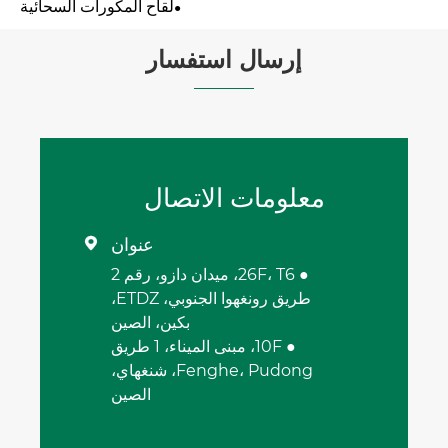
لقاح المكورات السحائية
إرسال استفسار
معلومات الاتصال
عنوان

● 26F، T6، ميدان دازو، رقم 2
طريق رونغهوا الجنوبي، ETDZ،
بكين، الصين
● 10F، مبنى الميناء، 1 طريق
Fenghe، Pudong، شنغهاي،
الصين