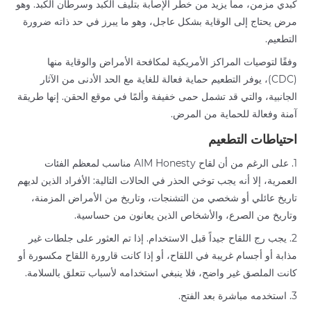
كبدي مزمن، مما يزيد من خطر الإصابة بتليف الكبد وسرطان الكبد. وهو
مرض يحتاج إلى الوقاية بشكل عاجل، وهو ما يبرز في حد ذاته ضرورة
التطعيم.
وفقًا لتوصيات المراكز الأمريكية لمكافحة الأمراض والوقاية منها
(CDC)، يوفر التطعيم حماية فعالة للغاية مع الحد الأدنى من الآثار
الجانبية، والتي قد تشمل حمى خفيفة وألمًا في موقع الحقن. إنها طريقة
آمنة وفعالة للحماية من المرض.
احتياطات التطعيم
1. على الرغم من أن لقاح AIM Honesty مناسب لمعظم الفئات
العمرية، إلا أنه يجب توخي الحذر في الحالات التالية: الأفراد الذين لديهم
تاريخ عائلي أو شخصي من التشنجات، وتاريخ من الأمراض المزمنة،
وتاريخ من الصرع، والأشخاص الذين يعانون من حساسية.
2. يجب رج اللقاح جيداً قبل الاستخدام. إذا تم العثور على جلطات غير
مذابة أو أجسام غريبة في اللقاح، أو إذا كانت قارورة اللقاح مكسورة أو
كانت الملصق غير واضح، فلا ينبغي استخدامه لأسباب تتعلق بالسلامة.
3. استخدمه مباشرة بعد الفتح.